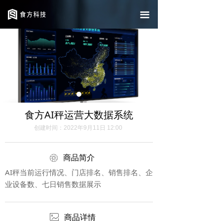
返回中文首页
끀
Return to English homepage
食方AI秤运营大数据系统
创建时间：
2022年9月11日
12:00
ꁵ
商品简介
AI秤当前运行情况、门店排名、销售排名、企
业设备数、七日销售数据展示
ꂈ
商品详情